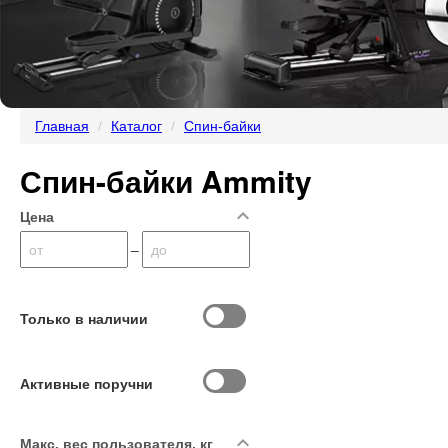
Главная
Каталог
Спин-байки
Спин-байки Ammity
expand_less
Цена
–
от
до
Только в наличии
Активные поручни
expand_less
Макс. вес пользователя, кг